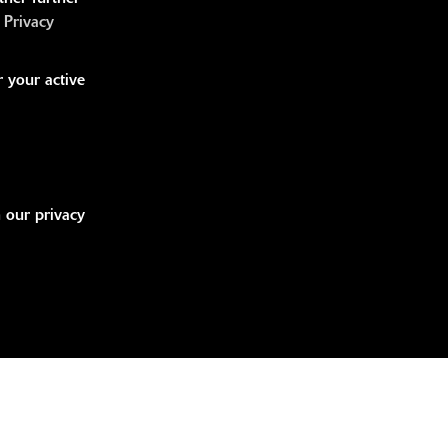
:
Privacy
LINKS
r your active
bücher
idung
 our privacy
handise