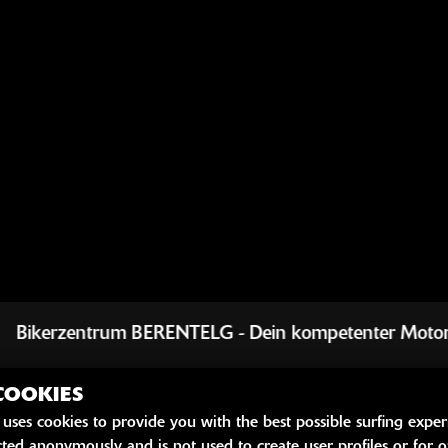
um BERENTELG - Dein kompetenter Motorrad Händler für
COOKIES
 uses cookies to provide you with the best possible surfing exper
ected anonymously and is not used to create user profiles or for o