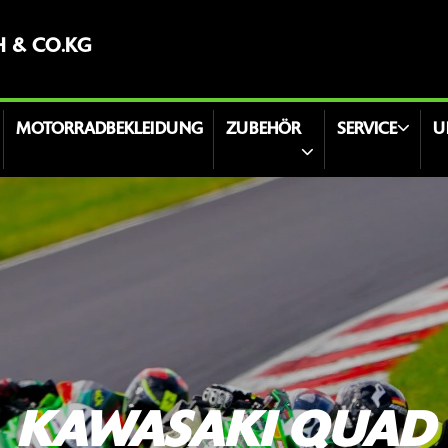
H & CO.KG
MOTORRADBEKLEIDUNG
ZUBEHÖR
SERVICE
U
KAWASAKI QUAD