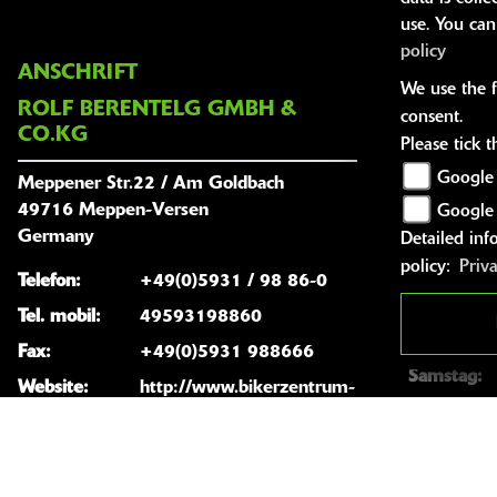
use. You can
policy
ANSCHRIFT
ÖFFNUNG
We use the f
ROLF BERENTELG GMBH &
consent.
Öffnun
CO.KG
Please tick 
+ Bekl
Google 
Meppener Str.22 / Am Goldbach
Montag:
49716 Meppen-Versen
Google
Dienstag:
Germany
Detailed inf
policy:
Priv
Mittwoch:
Telefon:
+49(0)5931 / 98 86-0
Donnersta
Tel. mobil:
49593198860
Freitag:
Fax:
+49(0)5931 988666
Samstag:
Website:
http://www.bikerzentrum-
Sonntag:
berentelg.de
E-Mail:
info@bikerzentrum-
Telefon
berentelg.de
Montag: