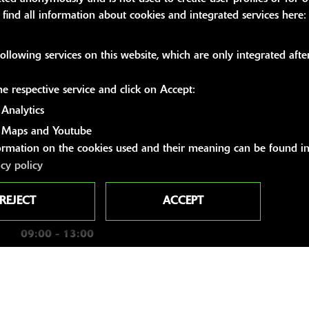
 find all information about cookies and integrated services here
SZEITEN
WEITERE 
ollowing services on this website, which are only integrated afte
Youtube
gszeiten Fahrzeugverkauf
the respective service and click on Accept:
Kawasaki News
eidungs-Shop
Kawasaki Hand
Analytics
09:00 - 13:00 und 14:00 - 18:00
Kawasaki Bekle
 Maps and Youtube
09:00 - 13:00 und 14:00 - 18:00
ormation on the cookies used and their meaning can be found in
Kawasaki Merc
acy policy
09:00 - 13:00 und 14:00 - 18:00
g:
09:00 - 13:00 und 14:00 - 18:00
REJECT
ACCEPT
09:00 - 13:00 und 14:00 - 18:00
09:00 - 13:00
geschlossen
zeiten Saison
09:00 - 12:30 und 14:00 - 17:30