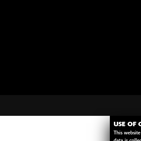
Bikerzentr
USE OF 
This website
data is coll